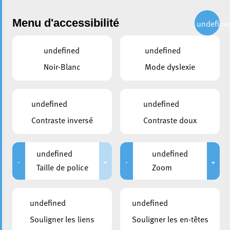
Administration
Menu d'accessibilité
undefine
undefined
undefined
partager
Noir-Blanc
Mode dyslexie
Cercle d'ambassades
undefined
undefined
Contraste inversé
Contraste doux
undefined
undefined
-
+
-
+
Taille de police
Zoom
undefined
undefined
Souligner les liens
Souligner les en-têtes