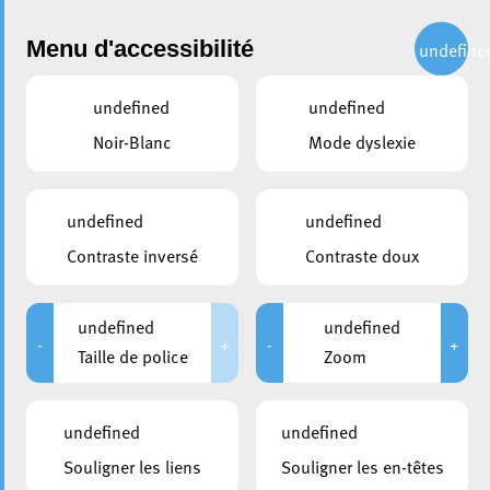
Administration
Menu d'accessibilité
undefine
undefined
undefined
partager
Noir-Blanc
Mode dyslexie
PK conseils juridiques
undefined
undefined
Contraste inversé
Contraste doux
undefined
undefined
-
+
-
+
Taille de police
Zoom
undefined
undefined
Souligner les liens
Souligner les en-têtes