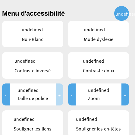
CITOYEN
ACTUALITÉS
PUBLICATIONS
CONTACT
Menu d'accessibilité
undefine
undefined
undefined
Noir-Blanc
Mode dyslexie
undefined
undefined
mporain
Contraste inversé
Contraste doux
hal Esch – Espace d’art
undefined
undefined
-
+
-
+
Taille de police
Zoom
ion sur 4 niveaux. Loin du White
e les dalles en béton et poutres
undefined
undefined
Souligner les liens
Souligner les en-têtes