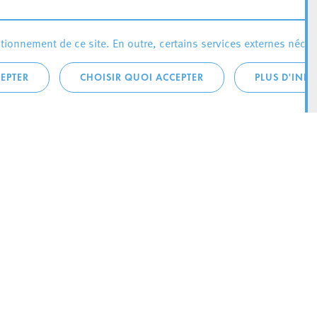
ionnement de ce site. En outre, certains services externes néces
EPTER
CHOISIR QUOI ACCEPTER
PLUS D'INF
téléphonique:
City Life
4 1
Actualités
ONTACTEZ LA
Agenda
ILLE D’ESCH
Since Esch2022
Ville
B.P. 145
Stratégie culturelle
sch-sur-Alzette
Le magazine Kultesch