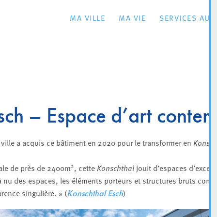
MA VILLE
MA VIE
SERVICES AU 
sch – Espace d’art conte
ville a acquis ce bâtiment en 2020 pour le transformer en
Konscht
2
tale de près de 2400m
, cette
Konschthal
jouit d’espaces d’except
 nu des espaces, les éléments porteurs et structures bruts comm
rence singulière. » (
)
Konschthal Esch