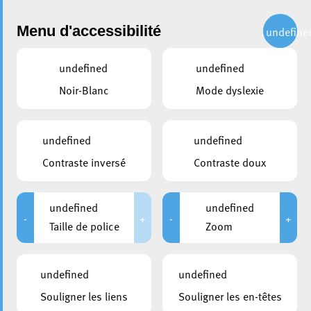
Administration
Menu d'accessibilité
undefine
undefined
undefined
partager
Noir-Blanc
Mode dyslexie
Situation géographique
undefined
undefined
Au cœur de l’Europe, à une vingtaine de kilomètres de la
Contraste inversé
Contraste doux
capitale et de l’aéroport international de Luxembourg-
Findel, la Ville d’Esch-sur-Alzette est facilement
undefined
undefined
accessible, quel que soit le mode de transport utilisé. En
-
+
-
+
Taille de police
Zoom
prise directe avec les réseaux routiers et ferroviaires
européens, Esch-sur-Alzette se trouve à moins de 300 km
à vol d’oiseau de Bruxelles, Paris et Francfort.
undefined
undefined
Souligner les liens
Souligner les en-têtes