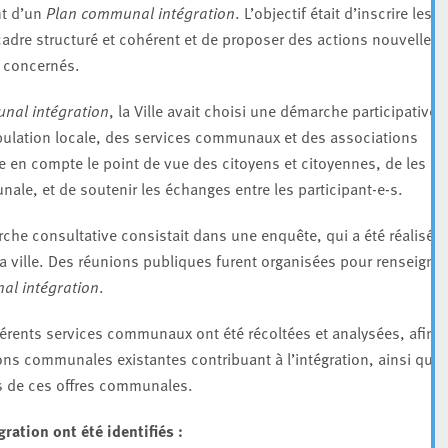
nt d’un
Plan communal intégration
. L’objectif était d’inscrire les
cadre structuré et cohérent et de proposer des actions nouvelles
s concernés.
nal intégration
, la Ville avait choisi une démarche participative,
opulation locale, des services communaux et des associations
re en compte le point de vue des citoyens et citoyennes, de les
unale, et de soutenir les échanges entre les participant-e-s.
che consultative consistait dans une enquête, qui a été réalisée
a ville. Des réunions publiques furent organisées pour renseigne
al intégration
.
fférents services communaux ont été récoltées et analysées, afin
ions communales existantes contribuant à l’intégration, ainsi que
es de ces offres communales.
gration ont été identifiés :