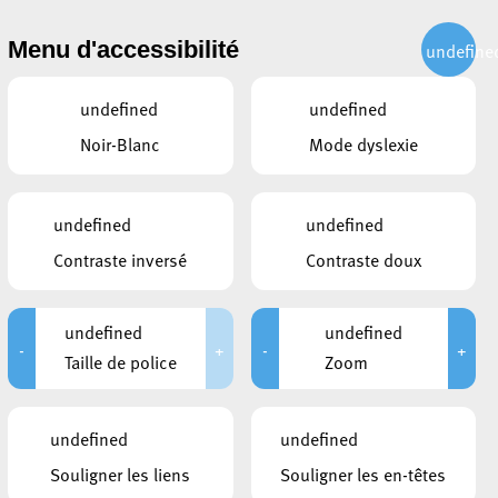
CITOYEN
ACTUALITÉS
PUBLICATIONS
CONTACT
Menu d'accessibilité
undefine
undefined
undefined
Noir-Blanc
Mode dyslexie
undefined
undefined
Contraste inversé
Contraste doux
undefined
undefined
-
+
-
+
CONTACTS
Taille de police
Zoom
Égalité des genres, diversité et vivre-
ensemble interculturel
undefined
undefined
Place de l'Hôtel de Ville
L-4002
Esch-sur-Alzette
Souligner les liens
Souligner les en-têtes
+352 2754 5910