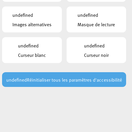
Prendre contact
undefined
undefined
DOCUMENTS
Images alternatives
Masque de lecture
Plan communal intégration
Pacte d’intégration
undefined
undefined
Curseur blanc
Curseur noir
LIENS
Syvicol
r
Ministère de l'Intégration
undefined
Réinitialiser tous les paramètres d'accessibilité