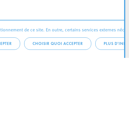
ionnement de ce site. En outre, certains services externes néces
EPTER
CHOISIR QUOI ACCEPTER
PLUS D'INF
téléphonique:
City Life
4 1
Actualités
ONTACTEZ LA
Agenda
ILLE D’ESCH
Since Esch2022
Ville
B.P. 145