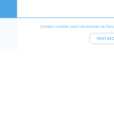
Certains cookies sont nécessaires au fonct
TOUT ACC
Accueil 
+352 275
C
V
Hôtel de 