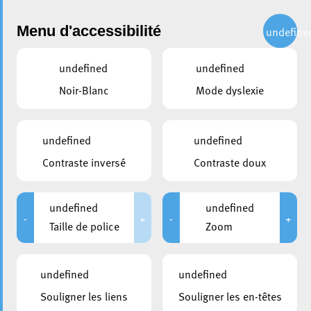
Administration
Menu d'accessibilité
undefine
undefined
undefined
partager
Noir-Blanc
Mode dyslexie
Revitalisation commerciale
CLAIRE
undefined
undefined
Contraste inversé
Contraste doux
undefined
undefined
-
+
-
+
Taille de police
Zoom
undefined
undefined
Souligner les liens
Souligner les en-têtes