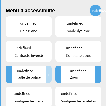
Administration
Menu d'accessibilité
undefine
undefined
undefined
Choisir une année
Noir-Blanc
Mode dyslexie
partager
Conseil communal du 02
undefined
undefined
décembre 2005
Contraste inversé
Contraste doux
DURÉE
HUIS-CLOS
undefined
undefined
De 09:00 à 13:00
De 09:00 à 09:15
-
+
-
+
Taille de police
Zoom
Veuillez noter que suite au règlement général à la
undefined
undefined
protection des données, la Ville d’Esch-sur-Alzette a
décidé de retirer les documents publiés avant la date du
Souligner les liens
Souligner les en-têtes
25 mai 2018, pour éviter une publication non volontaire