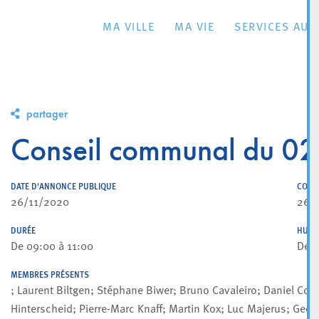
MA VILLE
MA VIE
SERVICES AU 
partager
Conseil communal du 0
DATE D'ANNONCE PUBLIQUE
CONV
26/11/2020
26/
DURÉE
HUIS
De 09:00 à 11:00
De 0
MEMBRES PRÉSENTS
; Laurent Biltgen; Stéphane Biwer; Bruno Cavaleiro; Daniel Cod
Hinterscheid; Pierre-Marc Knaff; Martin Kox; Luc Majerus; Geo