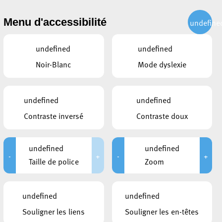
CITOYEN
ACTUALITÉS
PUBLICATIONS
CONTACT
Menu d'accessibilité
undefine
undefined
undefined
Noir-Blanc
Mode dyslexie
2 décembre 2020
undefined
undefined
Contraste inversé
Contraste doux
OCATION DES CONSEILLERS
11/2020
undefined
undefined
-
+
-
+
Taille de police
Zoom
-CLOS
9:00 à 09:05
undefined
undefined
ello; Jean-Paul Espen; Mike Hansen; Henri
Souligner les liens
Souligner les en-têtes
rges Mischo; Mandy Ragni; Daliah Scholl; Catarina