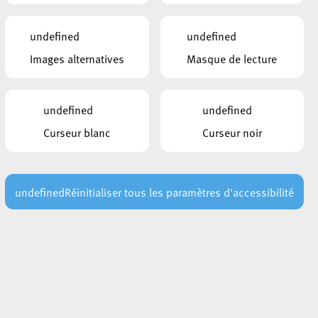
 Line Wies; André Zwally
undefined
undefined
mestre du budget rectifié 2020
Images alternatives
Masque de lecture
cice 2021
undefined
undefined
Curseur blanc
Curseur noir
undefined
Réinitialiser tous les paramètres d'accessibilité