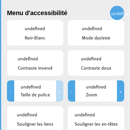
Administration
Menu d'accessibilité
undefine
undefined
undefined
Choisir une année
Noir-Blanc
Mode dyslexie
partager
Conseil communal du 03
undefined
undefined
décembre 2018
Contraste inversé
Contraste doux
DATE D'ANNONCE PUBLIQUE
CONVOCATION DES CONSEILLERS
undefined
undefined
22/11/2018
22/11/2018
-
+
-
+
Taille de police
Zoom
DURÉE
HUIS-CLOS
De 08:00 à 13:00
De 08:00 à 08:05
undefined
undefined
MEMBRES PRÉSENTS
Souligner les liens
Souligner les en-têtes
Marc Baum; Denise Biltgen; Tom Bleyer; Taina Bofferding;