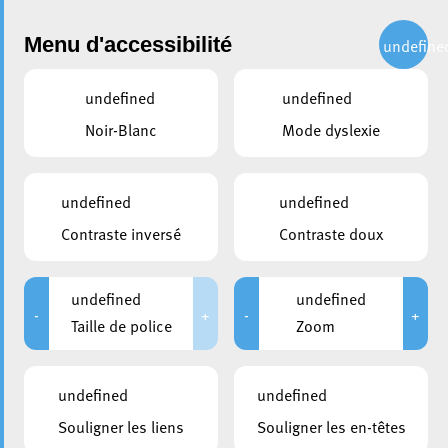
Administration
Menu d'accessibilité
undefine
undefined
undefined
Choisir une année
Noir-Blanc
Mode dyslexie
partager
Conseil communal du 03 mai
undefined
undefined
2019
Contraste inversé
Contraste doux
DATE D'ANNONCE PUBLIQUE
CONVOCATION DES CONSEILLERS
undefined
undefined
26/04/2019
26/04/2019
-
+
-
+
Taille de police
Zoom
DURÉE
HUIS-CLOS
De 09:00 à 13:00
De 09:00 à 09:20
undefined
undefined
MEMBRES PRÉSENTS
Souligner les liens
Souligner les en-têtes
; Marc Baum; Denise Biltgen; Bruno Cavaleiro; Daniel