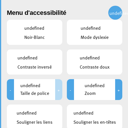
Administration
Menu d'accessibilité
undefine
undefined
undefined
Choisir une année
Noir-Blanc
Mode dyslexie
partager
Conseil communal du 07
undefined
undefined
février 2014
Contraste inversé
Contraste doux
DATE D'ANNONCE PUBLIQUE
CONVOCATION DES CONSEILLERS
undefined
undefined
30/01/2014
30/01/2014
-
+
-
+
Taille de police
Zoom
MEMBRES PRÉSENTS
MEMBRES EXCUSÉS
; Marc Baum; Zénon
Jean Tonnar
undefined
undefined
Bernard; Taina Bofferding;
Daniel Codello; Jean-Paul
Souligner les liens
Souligner les en-têtes
Espen; Astrid Freis; Mike