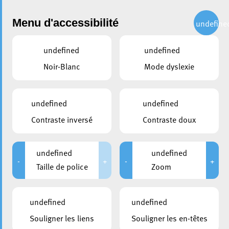
Administration
Menu d'accessibilité
undefine
undefined
undefined
Choisir une année
Noir-Blanc
Mode dyslexie
partager
Conseil communal du 08
undefined
undefined
décembre 2017
Contraste inversé
Contraste doux
DATE D'ANNONCE PUBLIQUE
CONVOCATION DES CONSEILLERS
undefined
undefined
23/11/2017
23/11/2017
-
+
-
+
Taille de police
Zoom
DURÉE
HUIS-CLOS
De 09:00 à 13:00
De 09:30 à 09:45
undefined
undefined
MEMBRES PRÉSENTS
Souligner les liens
Souligner les en-têtes
Marc Baum; Denise Biltgen; Tom Bleyer; Taina Bofferding;