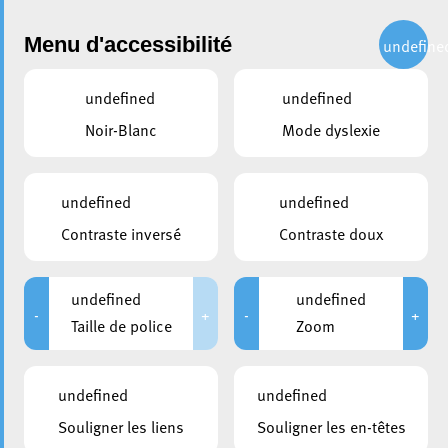
Administration
Menu d'accessibilité
undefine
undefined
undefined
Choisir une année
Noir-Blanc
Mode dyslexie
partager
Conseil communal du 08
undefined
undefined
septembre 2004
Contraste inversé
Contraste doux
DURÉE
HUIS-CLOS
undefined
undefined
De 09:00 à 13:00
De 09:00 à 09:15
-
+
-
+
Taille de police
Zoom
Veuillez noter que suite au règlement général à la
undefined
undefined
protection des données, la Ville d’Esch-sur-Alzette a
décidé de retirer les documents publiés avant la date du
Souligner les liens
Souligner les en-têtes
25 mai 2018, pour éviter une publication non volontaire