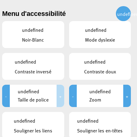
CITOYEN
ACTUALITÉS
PUBLICATIONS
CONTACT
Menu d'accessibilité
undefine
undefined
undefined
Noir-Blanc
Mode dyslexie
0 décembre 2010
undefined
undefined
Contraste inversé
Contraste doux
s données, la Ville d’Esch-sur-Alzette a décidé de
undefined
undefined
ur éviter une publication non volontaire des données
-
+
-
+
Taille de police
Zoom
 n’étant plus accessible, mais qui traite des données
exercer votre droit d’accès qui vous est conféré par
undefined
undefined
Souligner les liens
Souligner les en-têtes