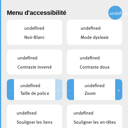
Administration
Menu d'accessibilité
undefine
undefined
undefined
Choisir une année
Noir-Blanc
Mode dyslexie
partager
Conseil communal du 12
undefined
undefined
mars 2004
Contraste inversé
Contraste doux
DURÉE
HUIS-CLOS
undefined
undefined
De 09:00 à 13:00
De 09:00 à 09:15
-
+
-
+
Taille de police
Zoom
Veuillez noter que suite au règlement général à la
undefined
undefined
protection des données, la Ville d’Esch-sur-Alzette a
décidé de retirer les documents publiés avant la date du
Souligner les liens
Souligner les en-têtes
25 mai 2018, pour éviter une publication non volontaire