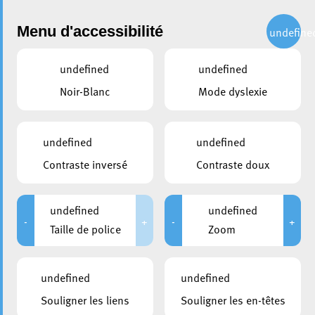
Administration
Menu d'accessibilité
undefine
undefined
undefined
Choisir une année
Noir-Blanc
Mode dyslexie
partager
Conseil communal du 12
undefined
undefined
octobre 2022
Contraste inversé
Contraste doux
DATE D'ANNONCE PUBLIQUE
CONVOCATION DES CONSEILLERS
undefined
undefined
06/10/2022
06/10/2022
-
+
-
+
Taille de police
Zoom
DURÉE
HUIS-CLOS
De 09:00 à 12:00
De 09:00 à 09:00
undefined
undefined
MEMBRES PRÉSENTS
Souligner les liens
Souligner les en-têtes
Laurent Biltgen; Stéphane Biwer; Bruno Cavaleiro; Jean-