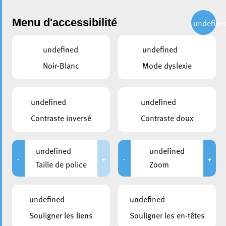
Administration
Menu d'accessibilité
undefine
undefined
undefined
Choisir une année
Noir-Blanc
Mode dyslexie
partager
Conseil communal du 13
undefined
undefined
juillet 2007
Contraste inversé
Contraste doux
DURÉE
HUIS-CLOS
undefined
undefined
De 09:00 à 13:00
De 09:00 à 09:15
-
+
-
+
Taille de police
Zoom
Veuillez noter que suite au règlement général à la
undefined
undefined
protection des données, la Ville d’Esch-sur-Alzette a
décidé de retirer les documents publiés avant la date du
Souligner les liens
Souligner les en-têtes
25 mai 2018, pour éviter une publication non volontaire