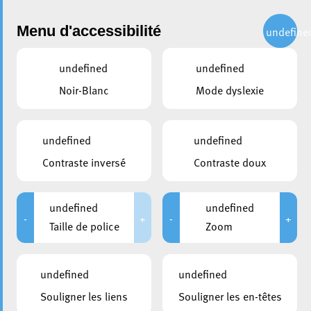
Administration
Menu d'accessibilité
undefine
undefined
undefined
Choisir une année
Noir-Blanc
Mode dyslexie
partager
Conseil communal du 13 mai
undefined
undefined
2005
Contraste inversé
Contraste doux
DURÉE
HUIS-CLOS
undefined
undefined
De 09:00 à 13:00
De 09:00 à 09:15
-
+
-
+
Taille de police
Zoom
Veuillez noter que suite au règlement général à la
undefined
undefined
protection des données, la Ville d’Esch-sur-Alzette a
décidé de retirer les documents publiés avant la date du
Souligner les liens
Souligner les en-têtes
25 mai 2018, pour éviter une publication non volontaire