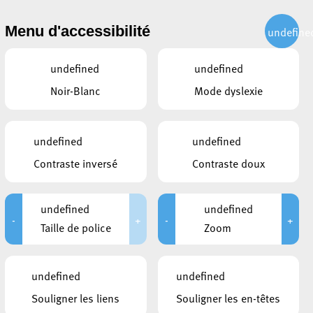
CITOYEN
ACTUALITÉS
PUBLICATIONS
CONTACT
Menu d'accessibilité
undefine
undefined
undefined
Noir-Blanc
Mode dyslexie
 juin 2007
undefined
undefined
Contraste inversé
Contraste doux
-CLOS
9:00 à 09:15
undefined
undefined
-
+
-
+
Taille de police
Zoom
s données, la Ville d’Esch-sur-Alzette a décidé de
ur éviter une publication non volontaire des données
 n’étant plus accessible, mais qui traite des données
undefined
undefined
exercer votre droit d’accès qui vous est conféré par
Souligner les liens
Souligner les en-têtes