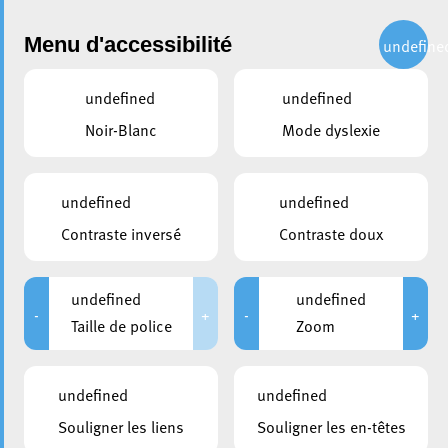
Administration
Menu d'accessibilité
undefine
undefined
undefined
Choisir une année
Noir-Blanc
Mode dyslexie
partager
Conseil communal du 15
undefined
undefined
mars 2019
Contraste inversé
Contraste doux
DATE D'ANNONCE PUBLIQUE
CONVOCATION DES CONSEILLERS
undefined
undefined
08/03/2019
08/03/2019
-
+
-
+
Taille de police
Zoom
DURÉE
HUIS-CLOS
De 09:00 à 13:00
De 09:00 à 09:15
undefined
undefined
MEMBRES PRÉSENTS
Souligner les liens
Souligner les en-têtes
Marc Baum; Denise Biltgen; Tom Bleyer; Bruno Cavaleiro;