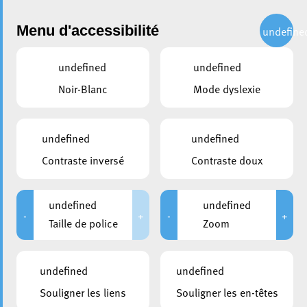
Administration
Menu d'accessibilité
undefine
undefined
undefined
Choisir une année
Noir-Blanc
Mode dyslexie
partager
Conseil communal du 15
undefined
undefined
novembre 2013
Contraste inversé
Contraste doux
DATE D'ANNONCE PUBLIQUE
CONVOCATION DES CONSEILLERS
undefined
undefined
07/11/2013
07/11/2013
-
+
-
+
Taille de police
Zoom
MEMBRES PRÉSENTS
MEMBRES EXCUSÉS
Marc Baum; Zénon Bernard;
Daniel Codello; Pierre-Marc
undefined
undefined
Taina Bofferding; Jean-Paul
Knaff
Espen; Marco Goetz; Mike
Souligner les liens
Souligner les en-têtes
Hansen; Annette Hildgen;