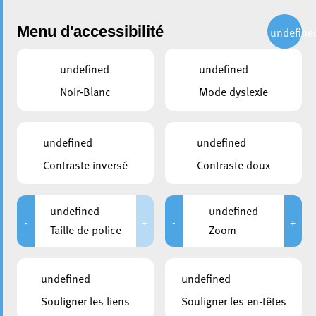
Administration
Menu d'accessibilité
undefine
undefined
undefined
Choisir une année
Noir-Blanc
Mode dyslexie
partager
Conseil communal du 18
undefined
undefined
décembre 2020
Contraste inversé
Contraste doux
DATE D'ANNONCE PUBLIQUE
CONVOCATION DES CONSEILLERS
undefined
undefined
11/12/2020
11/12/2020
-
+
-
+
Taille de police
Zoom
DURÉE
HUIS-CLOS
De 09:00 à 13:00
De 09:00 à 09:15
undefined
undefined
MEMBRES PRÉSENTS
Souligner les liens
Souligner les en-têtes
; Laurent Biltgen; Stéphane Biwer; Bruno Cavaleiro; Daniel