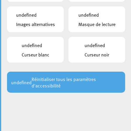
Codello; Jean-Paul Espen; Pierre-Marc Knaff; Martin Kox;
Luc Majerus; Georges Mischo; Mandy Ragni; Daliah
undefined
undefined
Scholl; Catarina Simoes; Vera Spautz; Luc Theisen; Jean
Images alternatives
Masque de lecture
Tonnar; Christian Weis; Line Wies; André Zwally
MEMBRES EXCUSÉS
Mike Hansen
undefined
undefined
Curseur blanc
Curseur noir
2. Information au public des
décisions de personnel prises à huis
Réinitialiser tous les paramètres
clos
undefined
d'accessibilité
Rubrique:
Personnel
3. Correspondance