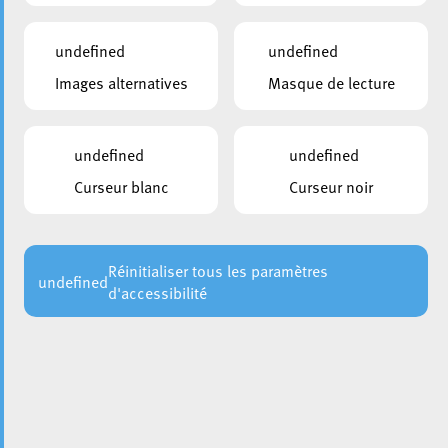
Knaff; Martin Kox; Georges Mischo; Joëlle Pizzaferri;
Mandy Ragni; Catarina Simoes; Luc Theisen; Jean Tonnar;
undefined
undefined
Christian Weis; André Zwally
Images alternatives
Masque de lecture
MEMBRES EXCUSÉS
Laurent Biltgen; Stéphane Biwer; Mike Hansen; Luc
Majerus; Daliah Scholl; Vera Spautz; Line Wies
undefined
undefined
Curseur blanc
Curseur noir
Réinitialiser tous les paramètres
DOCUMENTS
undefined
d'accessibilité
Ordre du jour.pdf
Choisir une année