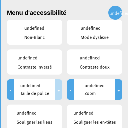
Administration
Menu d'accessibilité
undefine
undefined
undefined
Choisir une année
Noir-Blanc
Mode dyslexie
partager
Conseil communal du 20 mai
undefined
undefined
2022
Contraste inversé
Contraste doux
DATE D'ANNONCE PUBLIQUE
CONVOCATION DES CONSEILLERS
undefined
undefined
12/05/2022
12/05/2022
-
+
-
+
Taille de police
Zoom
DURÉE
HUIS-CLOS
De 08:30 à 09:00
De 08:30 à 08:55
undefined
undefined
MEMBRES PRÉSENTS
Souligner les liens
Souligner les en-têtes
Bruno Cavaleiro; Jean-Paul Espen; Ben Funck; Pierre-Marc