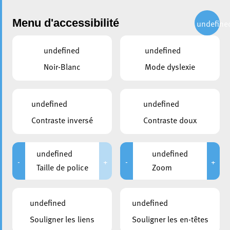
Administration
Menu d'accessibilité
undefine
undefined
undefined
Choisir une année
Noir-Blanc
Mode dyslexie
partager
Conseil communal du 22
undefined
undefined
janvier 2016
Contraste inversé
Contraste doux
DATE D'ANNONCE PUBLIQUE
CONVOCATION DES CONSEILLERS
undefined
undefined
14/01/2016
14/01/2016
-
+
-
+
Taille de police
Zoom
DURÉE
HUIS-CLOS
De 09:00 à 13:00
De 09:00 à 09:20
undefined
undefined
MEMBRES PRÉSENTS
Souligner les liens
Souligner les en-têtes
Zénon Bernard; Laurent Biltgen; Taina Bofferding; Daniel