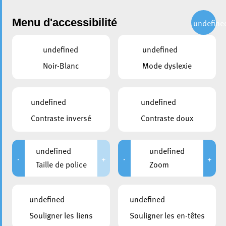
Administration
Menu d'accessibilité
undefine
undefined
undefined
Choisir une année
Noir-Blanc
Mode dyslexie
partager
Conseil communal du 22 mai
undefined
undefined
2026
Contraste inversé
Contraste doux
DATE D'ANNONCE PUBLIQUE
CONVOCATION DES CONSEILLERS
undefined
undefined
15/05/2026
15/05/2026
-
+
-
+
Taille de police
Zoom
DURÉE
HUIS-CLOS
De 08:30 à 13:00
De 08:30 à 09:00
undefined
undefined
MEMBRES PRÉSENTS
Souligner les liens
Souligner les en-têtes
Enesa Agovic; Aldin Avdic; Marc Baum; Pascal Bermes; Liz