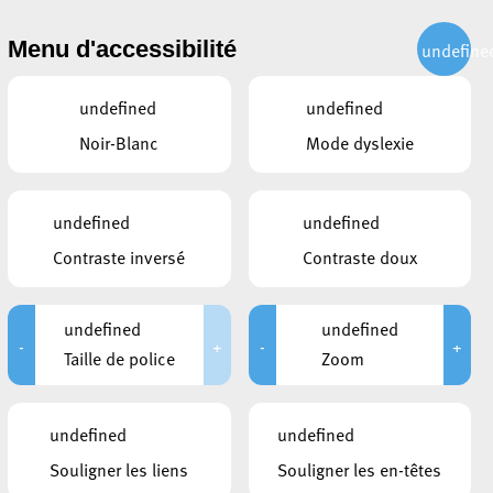
CITOYEN
ACTUALITÉS
PUBLICATIONS
CONTACT
Menu d'accessibilité
undefine
undefined
undefined
Noir-Blanc
Mode dyslexie
3 septembre 2011
undefined
undefined
Contraste inversé
Contraste doux
s données, la Ville d’Esch-sur-Alzette a décidé de
undefined
undefined
ur éviter une publication non volontaire des données
-
+
-
+
Taille de police
Zoom
 n’étant plus accessible, mais qui traite des données
exercer votre droit d’accès qui vous est conféré par
undefined
undefined
Souligner les liens
Souligner les en-têtes