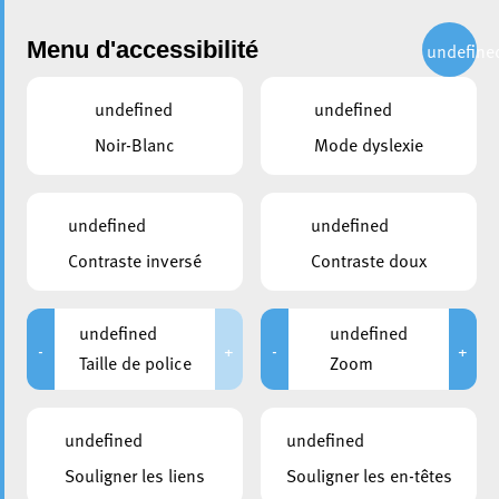
Administration
Menu d'accessibilité
undefine
undefined
undefined
Choisir une année
Noir-Blanc
Mode dyslexie
partager
Conseil communal du 24
undefined
undefined
novembre 2021
Contraste inversé
Contraste doux
DATE D'ANNONCE PUBLIQUE
CONVOCATION DES CONSEILLERS
undefined
undefined
18/11/2021
18/11/2021
-
+
-
+
Taille de police
Zoom
DURÉE
HUIS-CLOS
De 09:00 à 13:00
De 10:00 à 10:20
undefined
undefined
MEMBRES PRÉSENTS
Souligner les liens
Souligner les en-têtes
Laurent Biltgen; Stéphane Biwer; Bruno Cavaleiro; Jean-