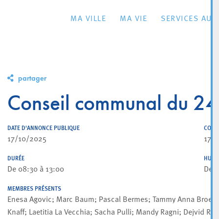
MA VILLE
MA VIE
SERVICES AU 
partager
Conseil communal du 24
DATE D'ANNONCE PUBLIQUE
CONV
17/10/2025
17/
DURÉE
HUIS
De 08:30 à 13:00
De 0
MEMBRES PRÉSENTS
Enesa Agovic; Marc Baum; Pascal Bermes; Tammy Anna Broers; B
Knaff; Laetitia La Vecchia; Sacha Pulli; Mandy Ragni; Dejvid R