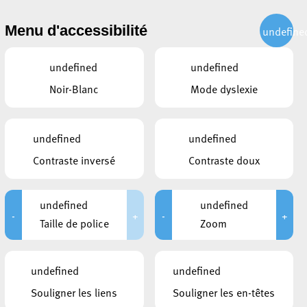
CITOYEN
ACTUALITÉS
PUBLICATIONS
CONTACT
Menu d'accessibilité
undefine
undefined
undefined
Noir-Blanc
Mode dyslexie
 octobre 2025
undefined
undefined
Contraste inversé
Contraste doux
OCATION DES CONSEILLERS
10/2025
undefined
undefined
-
+
-
+
Taille de police
Zoom
-CLOS
8:30 à 08:50
undefined
undefined
runo Cavaleiro; Steve Faltz; Ben Funck; Pierre-Marc
Souligner les liens
Souligner les en-têtes
amdedovic; Bernard Schmit; Daliah Scholl; Meris