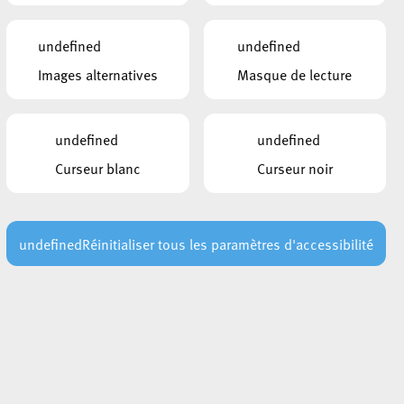
undefined
undefined
Images alternatives
Masque de lecture
 décision
undefined
undefined
Curseur blanc
Curseur noir
undefined
Réinitialiser tous les paramètres d'accessibilité
l des Communes du Sud; décision