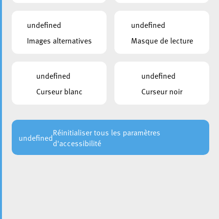
personne, il vous est loisible d’exercer votre droit d’accès
qui vous est conféré par ledit règlement, via
notre
undefined
undefined
formulaire en ligne
Images alternatives
Masque de lecture
REGARDEZ LA VIDÉO
undefined
undefined
Regarder
Curseur blanc
Curseur noir
Choisir une année
Réinitialiser tous les paramètres
undefined
d'accessibilité