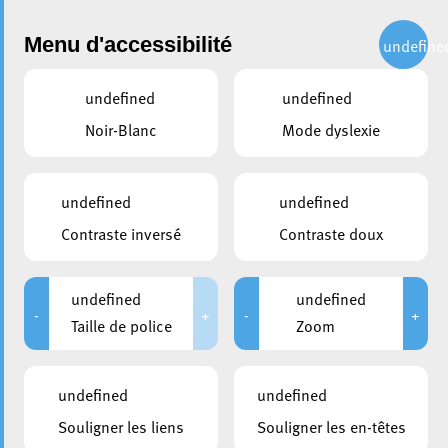
Administration
Menu d'accessibilité
undefine
undefined
undefined
Choisir une année
Noir-Blanc
Mode dyslexie
partager
Conseil communal du 28
undefined
undefined
septembre 2007
Contraste inversé
Contraste doux
DURÉE
HUIS-CLOS
undefined
undefined
De 09:00 à 13:00
De 09:00 à 09:15
-
+
-
+
Taille de police
Zoom
Veuillez noter que suite au règlement général à la
undefined
undefined
protection des données, la Ville d’Esch-sur-Alzette a
décidé de retirer les documents publiés avant la date du
Souligner les liens
Souligner les en-têtes
25 mai 2018, pour éviter une publication non volontaire