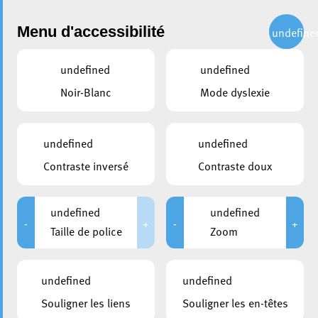
Administration
Menu d'accessibilité
undefine
undefined
undefined
partager
Noir-Blanc
Mode dyslexie
Subvention communale pour
centrales photovoltaïques de
undefined
undefined
type balcon
Contraste inversé
Contraste doux
Dans le cadre de sa politique énergétique et climatique, la
Ville d’Esch-sur-Alzette soutient activement le
undefined
undefined
-
+
-
+
développement des énergies renouvelables et
Taille de police
Zoom
l’autoconsommation électrique. À cette fin, un règlement
communal spécifique a été adopté afin de promouvoir
undefined
undefined
l’installation de centrales photovoltaïques de type balcon
(également appelées « Balkonkraftwerke »).
Souligner les liens
Souligner les en-têtes