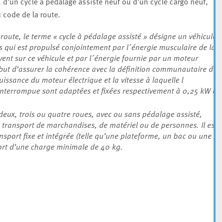
, d’un cycle à pédalage assisté neuf ou d’un cycle cargo neuf,
 code de la route.
oute, le terme « cycle à pédalage assisté » désigne un véhicule
s qui est propulsé conjointement par l´énergie musculaire de la
ent sur ce véhicule et par l´énergie fournie par un moteur
e but d’assurer la cohérence avec la définition communautaire du
uissance du moteur électrique et la vitesse à laquelle l
interrompue sont adaptées et fixées respectivement à 0,25 kW et
 deux, trois ou quatre roues, avec ou sans pédalage assisté,
 transport de marchandises, de matériel ou de personnes. Il est
nsport fixe et intégrée (telle qu’une plateforme, un bac ou une
port d’une charge minimale de 40 kg.