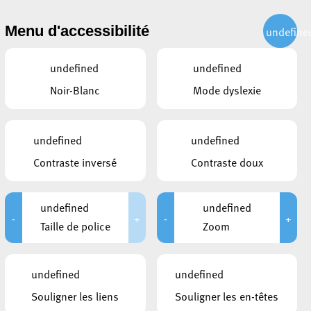
CITOYEN
ACTUALITÉS
PUBLICATIONS
CONTACT
Menu d'accessibilité
undefine
undefined
undefined
Noir-Blanc
Mode dyslexie
undefined
undefined
Contraste inversé
Contraste doux
undefined
undefined
-
+
-
+
Taille de police
Zoom
CONTACTS
undefined
undefined
Service Ecologique
1, Grand-Rue
Souligner les liens
Souligner les en-têtes
L-4132
Esch-sur-Alzette