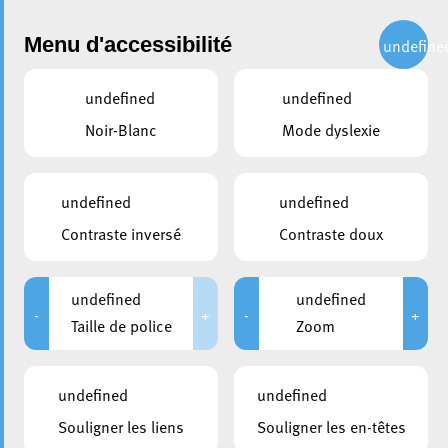
Administration
Menu d'accessibilité
undefine
undefined
undefined
partager
Noir-Blanc
Mode dyslexie
Subventions pour l’acquisition
ou la réparation d’appareils
undefined
undefined
ménagers
Contraste inversé
Contraste doux
La Ville d’Esch-sur-Alzette propose à ses citoyens de
subventionner l’acquisition de certains appareils
undefined
undefined
-
+
-
+
ménagers remplissant des conditions énergétiques
Taille de police
Zoom
minimales ainsi que la réparation de certains appareils
ménagers.
undefined
undefined
Sont subventionné les appareils nouvellement acquis
Souligner les liens
Souligner les en-têtes
suivant (
classes énergétiques subventionnées
):