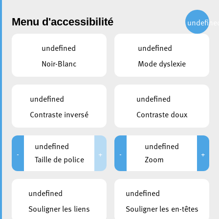
Administration
Menu d'accessibilité
undefine
undefined
undefined
partager
Noir-Blanc
Mode dyslexie
TOTO était en visite sur la
place de l’Hôtel de Ville
undefined
undefined
Contraste inversé
Contraste doux
3 août 2020
undefined
undefined
-
+
-
+
Taille de police
Zoom
undefined
undefined
Souligner les liens
Souligner les en-têtes