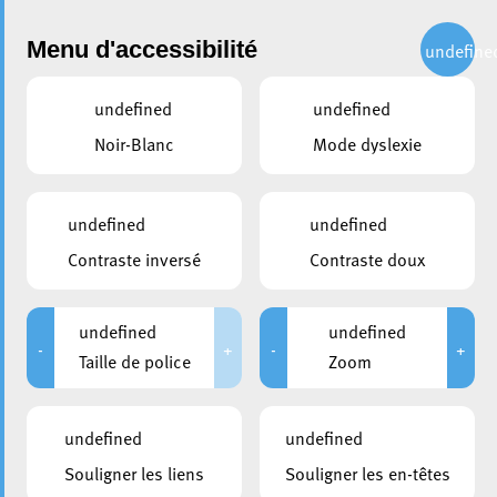
Administration
Menu d'accessibilité
undefine
undefined
undefined
partager
Noir-Blanc
Mode dyslexie
Liste des permis de construire
émis dans la période mars
undefined
undefined
2022 – mai 2022
Contraste inversé
Contraste doux
30 mai 2022
undefined
undefined
-
+
-
+
Taille de police
Zoom
undefined
undefined
Souligner les liens
Souligner les en-têtes