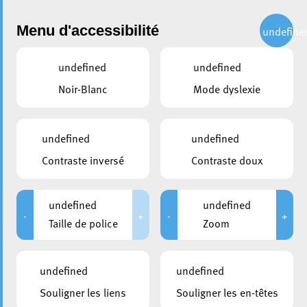
Administration
Menu d'accessibilité
undefine
undefined
undefined
partager
Noir-Blanc
Mode dyslexie
Inauguration Bridderhaus –
Parcours Sculpture – Ariston
undefined
undefined
Contraste inversé
Contraste doux
21 juillet 2022
undefined
undefined
-
+
-
+
Taille de police
Zoom
undefined
undefined
Souligner les liens
Souligner les en-têtes