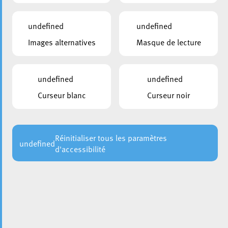
undefined
undefined
Images alternatives
Masque de lecture
undefined
undefined
Le 16 juin, la Ville d’Esch a inauguré le Bridderhaus, le
parcours de sculptures Nothing is permanent et l’Ariston.
Curseur blanc
Curseur noir
Vidéo de l’Inauguration
Réinitialiser tous les paramètres
undefined
d'accessibilité