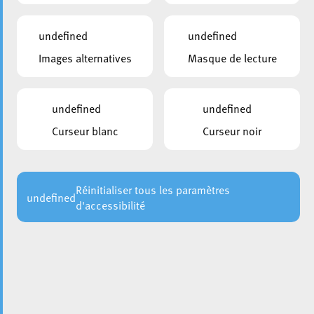
undefined
undefined
Images alternatives
Masque de lecture
undefined
undefined
Curseur blanc
Curseur noir
Veuillez trouver dans la barre latérale la liste des permis de
construire émis par l’administration communale de la Ville
d’Esch dans la période juillet 2022 – septembre 2022.
Réinitialiser tous les paramètres
undefined
d'accessibilité
Retour
DOCUMENTS
Autorisation construire_juillet-septembre 2022