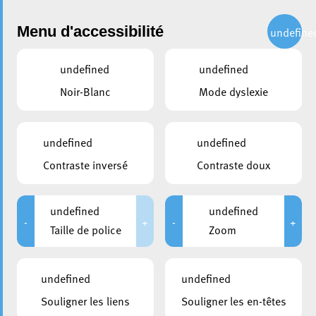
Administration
Menu d'accessibilité
undefine
undefined
undefined
partager
Noir-Blanc
Mode dyslexie
Liste des permis de construire
émis dans la période juillet
undefined
undefined
2022 – septembre 2022
Contraste inversé
Contraste doux
4 octobre 2022
undefined
undefined
-
+
-
+
Taille de police
Zoom
undefined
undefined
Souligner les liens
Souligner les en-têtes