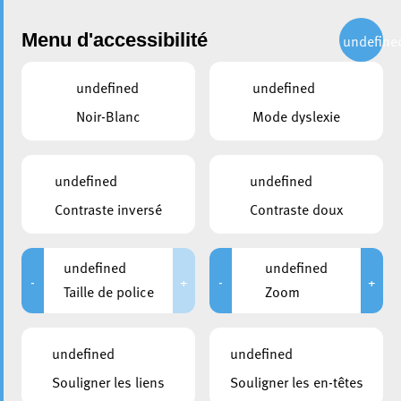
Administration
Menu d'accessibilité
undefine
undefined
undefined
partager
Noir-Blanc
Mode dyslexie
La Ville d’Esch présente son
guide de communication
undefined
undefined
inclusive
Contraste inversé
Contraste doux
18 octobre 2022
undefined
undefined
-
+
-
+
Taille de police
Zoom
undefined
undefined
Souligner les liens
Souligner les en-têtes