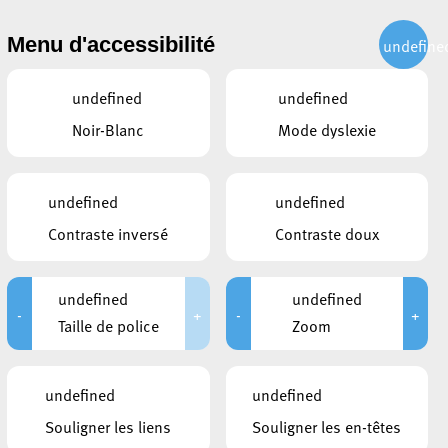
CITOYEN
ACTUALITÉS
PUBLICATIONS
CONTACT
Menu d'accessibilité
undefine
undefined
undefined
Noir-Blanc
Mode dyslexie
undefined
undefined
Contraste inversé
Contraste doux
undefined
undefined
-
+
-
+
Taille de police
Zoom
undefined
undefined
Souligner les liens
Souligner les en-têtes
LIENS