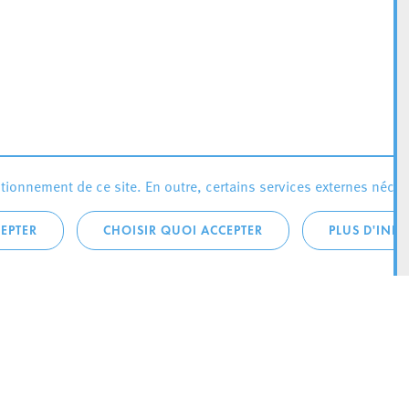
ionnement de ce site. En outre, certains services externes néces
EPTER
CHOISIR QUOI ACCEPTER
PLUS D'INF
téléphonique:
City Life
4 1