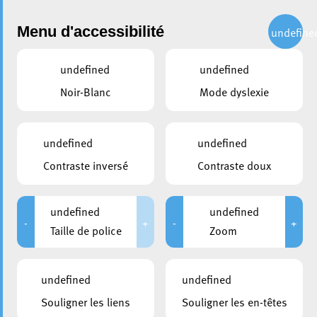
Administration
Menu d'accessibilité
undefine
undefined
undefined
partager
Noir-Blanc
Mode dyslexie
Chantiers : Planification
actualisée pour le Boulevard
undefined
undefined
G-D Charlotte
Contraste inversé
Contraste doux
22 juillet 2024
undefined
undefined
-
+
-
+
Taille de police
Zoom
undefined
undefined
Souligner les liens
Souligner les en-têtes