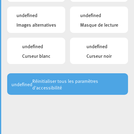
undefined
undefined
Images alternatives
Masque de lecture
undefined
undefined
Curseur blanc
Curseur noir
La Ville d’Esch tient à informer que dans le cadre du
réaménagement du Boulevard Grande-Duchesse Charlotte,
l’échéancier des travaux restant à achever a été arrêté
comme suit :
Réinitialiser tous les paramètres
undefined
d'accessibilité
25 juillet 2024
: Ouverture au trafic de la partie Sud du
carrefour Boulevard G-D Charlotte / Avenue de la Paix
26 juillet au 19 août 2024
: Congé collectif des
entreprises de construction et de génie civil
19 août au 2 septembre 2024
: Achèvement des travaux