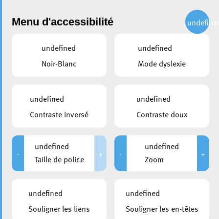
Administration
Menu d'accessibilité
undefine
undefined
undefined
partager
Noir-Blanc
Mode dyslexie
Info Chantier : Travaux sur le
Boulevard G.-D. Charlotte ce
undefined
undefined
weekend
Contraste inversé
Contraste doux
10 septembre 2024
undefined
undefined
-
+
-
+
Taille de police
Zoom
undefined
undefined
Souligner les liens
Souligner les en-têtes