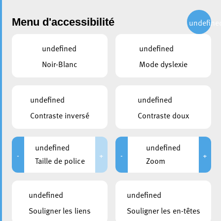
Administration
Menu d'accessibilité
undefine
undefined
undefined
partager
Noir-Blanc
Mode dyslexie
Info Chantier : Travaux sur le
Boulevard G.-D. Charlotte ce
undefined
undefined
weekend
Contraste inversé
Contraste doux
10 septembre 2024
undefined
undefined
-
+
-
+
Taille de police
Zoom
undefined
undefined
Souligner les liens
Souligner les en-têtes