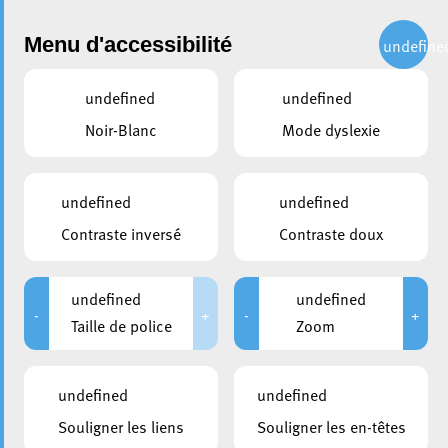
Administration
Menu d'accessibilité
undefine
undefined
undefined
partager
Noir-Blanc
Mode dyslexie
La Ville d’Esch signe signe le
Pacte communal du vivre-
undefined
undefined
ensemble interculturel
Contraste inversé
Contraste doux
29 novembre 2024
undefined
undefined
-
+
-
+
Taille de police
Zoom
undefined
undefined
Souligner les liens
Souligner les en-têtes