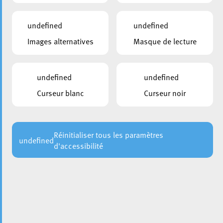
undefined
undefined
Images alternatives
Masque de lecture
undefined
undefined
Curseur blanc
Curseur noir
La Ville d’Esch-sur-Alzette signe le Pacte communal du
vivre-ensemble interculturel le 27 novembre 2024 lors du
à Niederanven. Cet
Forum vum Zesummeliewen
engagement s’inscrit dans le cadre la nouvelle loi sur le
Réinitialiser tous les paramètres
undefined
d'accessibilité
vivre-ensemble interculturel et modifiant la loi modifiée du
8 mars 2017 sur la nationalité.
Engagement pour la cohésion
sociale
Riche d’une population multiculturelle et du fait de son