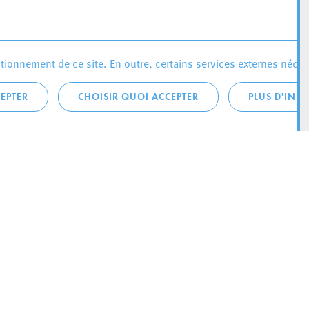
ionnement de ce site. En outre, certains services externes néces
EPTER
CHOISIR QUOI ACCEPTER
PLUS D'INF
téléphonique:
City Life
4 1
Actualités
ONTACTEZ LA
Agenda
ILLE D’ESCH
Since Esch2022
Ville
B.P. 145
Stratégie culturelle
sch-sur-Alzette