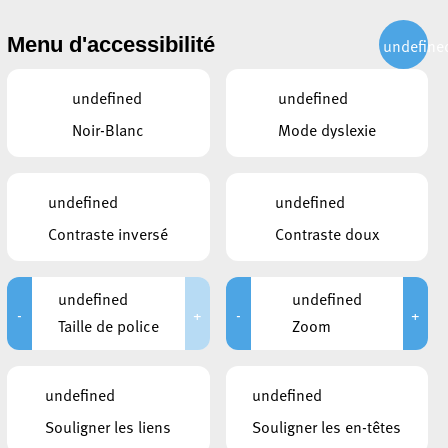
CITOYEN
ACTUALITÉS
PUBLICATIONS
CONTACT
Menu d'accessibilité
undefine
undefined
undefined
Noir-Blanc
Mode dyslexie
undefined
undefined
Contraste inversé
Contraste doux
undefined
undefined
-
+
-
+
Taille de police
Zoom
CE QUI POURRAIT VOUS
undefined
undefined
INTÉRESSER
Souligner les liens
Souligner les en-têtes