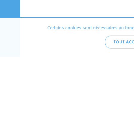
Certains cookies sont nécessaires au fonct
TOUT ACC
Accueil 
+352 275
C
V
Hôtel de 
L-4002 E