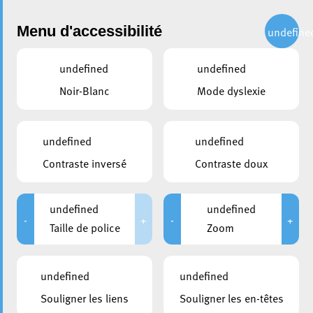
Administration
Menu d'accessibilité
undefine
undefined
undefined
partager
Noir-Blanc
Mode dyslexie
Journée internationale des
personnes âgées – Esch crée
undefined
undefined
du lien
Contraste inversé
Contraste doux
30 septembre 2025
undefined
undefined
-
+
-
+
Taille de police
Zoom
undefined
undefined
Souligner les liens
Souligner les en-têtes