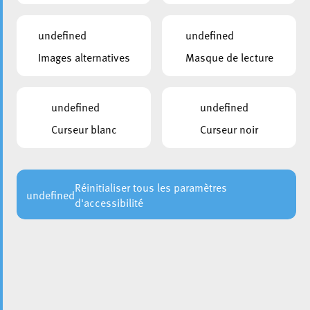
undefined
undefined
Images alternatives
Masque de lecture
undefined
undefined
Curseur blanc
Curseur noir
Dans le cadre de la Semaine de la Démocratie, la Ville
d’Esch a accueilli une classe du
Lycée Technique de
pour un atelier consacré à la participation
Lallange
Réinitialiser tous les paramètres
citoyenne et au fonctionnement des institutions locales.
undefined
d'accessibilité
Les élèves ont été reçus à l’Hôtel de Ville par Bruno
Cavaleiro, échevin à la Jeunesse et à la Participation
citoyenne, qui leur a présenté le rôle du collège échevinal
et le processus décisionnel au sein de la commune. Le
bourgmestre Christian Weis s’est également adressé aux
élèves par visioconférence, soulignant l’importance de