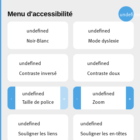
Administration
Menu d'accessibilité
undefine
undefined
undefined
partager
Noir-Blanc
Mode dyslexie
Les élèves du Lycée Technique
de Lallange à la découverte
undefined
undefined
de la démocratie locale
Contraste inversé
Contraste doux
30 octobre 2025
undefined
undefined
-
+
-
+
Taille de police
Zoom
undefined
undefined
Souligner les liens
Souligner les en-têtes