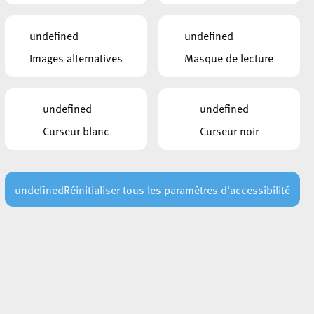
INTÉRESSER
30 juillet 2026
undefined
undefined
AVIS AU PUBLIC : Risque élevé
Images alternatives
Masque de lecture
d’incendie – Interdiction temporaire
d’allumer des feux
Lire plus
undefined
undefined
29 juillet 2026
Curseur blanc
Curseur noir
Les points de secours en forêt : un
repère essentiel en cas d’urgence
Lire plus
undefined
Réinitialiser tous les paramètres d'accessibilité
29 juillet 2026
Vague de chaleur : conseils de
prévention pour les prochains jours
Lire plus
n
24 juillet 2026
Rout Lëns : la première pierre du futur
complexe scolaire a été posée