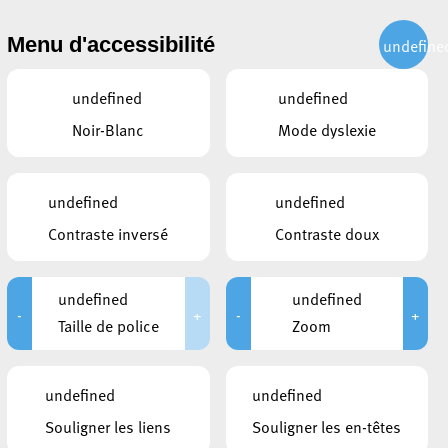
CITOYEN
ACTUALITÉS
PUBLICATIONS
CONTACT
Menu d'accessibilité
undefine
undefined
undefined
Noir-Blanc
Mode dyslexie
undefined
undefined
Contraste inversé
Contraste doux
undefined
undefined
-
+
-
+
Taille de police
Zoom
undefined
undefined
Souligner les liens
Souligner les en-têtes
CE QUI POURRAIT VOUS