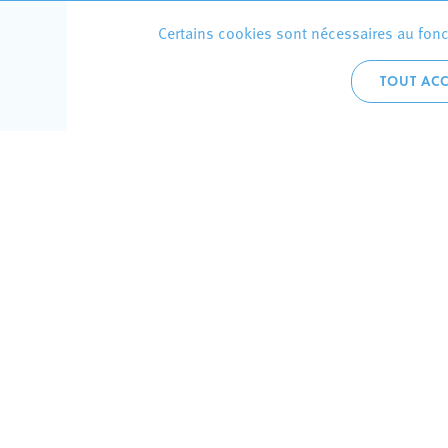
Certains cookies sont nécessaires au fonct
TOUT ACC
Accueil 
+352 275
C
V
Hôtel de 
L-4002 E
Perma