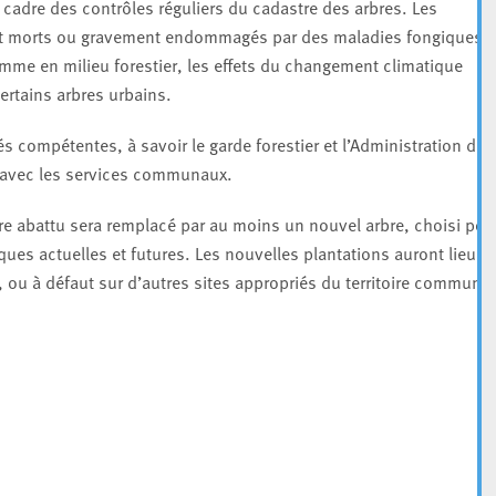
 cadre des contrôles réguliers du cadastre des arbres. Les
ont morts ou gravement endommagés par des maladies fongiques, 
mme en milieu forestier, les effets du changement climatique
ertains arbres urbains.
és compétentes, à savoir le garde forestier et l’Administration de l
n avec les services communaux.
bre abattu sera remplacé par au moins un nouvel arbre, choisi pou
ques actuelles et futures. Les nouvelles plantations auront lieu,
ou à défaut sur d’autres sites appropriés du territoire communal