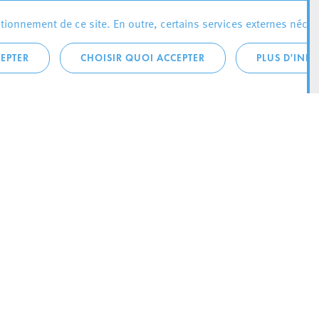
ionnement de ce site. En outre, certains services externes néces
EPTER
CHOISIR QUOI ACCEPTER
PLUS D'INF
téléphonique:
City Life
4 1
Actualités
ONTACTEZ LA
Agenda
ILLE D’ESCH
Since Esch2022
Ville
B.P. 145
Stratégie culturelle
sch-sur-Alzette
Le magazine Kultesch
nences
Mobilité