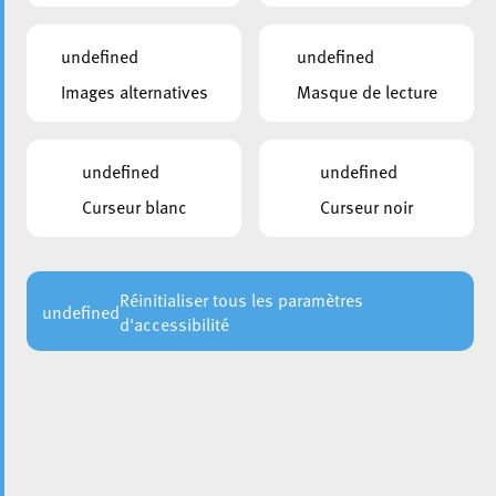
undefined
undefined
Images alternatives
Masque de lecture
undefined
undefined
En raison de l’organisation du
Bus du Cœur des Femmes
,
Curseur blanc
Curseur noir
qui se tiendra du 1er au 3 juillet 2026 sur la Place de
l’Hôtel de Ville, le marché bihebdomadaire sera
exceptionnellement déplacé.
Réinitialiser tous les paramètres
undefined
d'accessibilité
Ainsi, le
vendredi 3 juillet 2026
, les commerçants du
marché vous accueilleront sur la
Place de la Résistance
,
aux horaires habituels.
Nous vous remercions de votre compréhension.