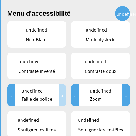
Administration
Menu d'accessibilité
undefine
undefined
undefined
partager
Noir-Blanc
Mode dyslexie
Ce vendredi 3 juillet : le
marché bihebdomadaire
undefined
undefined
déménage à la Place de la
Contraste inversé
Contraste doux
Résistance
undefined
undefined
29 juin 2026
-
+
-
+
Taille de police
Zoom
undefined
undefined
Souligner les liens
Souligner les en-têtes