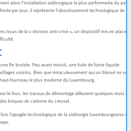
ient alors l’installation sidérurgique la plus performante du pays
onte par jour, il représente l’aboutissement technologique de la
 issus de la « division anti-crise », un dispositif mis en place
ficulté.
C
une fin brutale. Peu avant minuit, une fuite de fonte liquide
illages voisins. Bien que miraculeusement aucun blessé ne soit
ée haut-fourneau le plus moderne du Luxembourg.
riser le four, les travaux de démontage débutent quelques mois pl
e des briques de carbone du creuset.
 fois l’apogée technologique de la sidérurgie luxembourgeoise et 
pays.