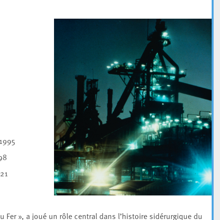
 1995
98
021
Fer », a joué un rôle central dans l’histoire sidérurgique du