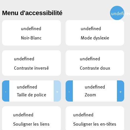
CITOYEN
ACTUALITÉS
PUBLICATIONS
CONTACT
Menu d'accessibilité
undefine
undefined
undefined
Noir-Blanc
Mode dyslexie
»
undefined
undefined
Contraste inversé
Contraste doux
undefined
undefined
-
+
-
+
Taille de police
Zoom
CE QUI POURRAIT VOUS
INTÉRESSER
undefined
undefined
30 juillet 2026
Souligner les liens
Souligner les en-têtes
AVIS AU PUBLIC : Risque élevé
d’incendie – Interdiction temporaire