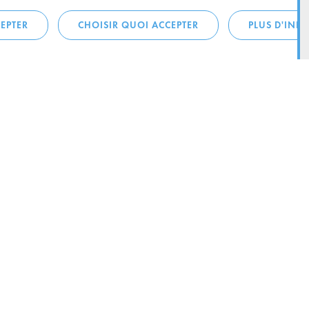
EPTER
CHOISIR QUOI ACCEPTER
PLUS D'INF
téléphonique:
City Life
4 1
Actualités
ONTACTEZ LA
Agenda
ILLE D’ESCH
Since Esch2022
Ville
B.P. 145
Stratégie culturelle
sch-sur-Alzette
Le magazine Kultesch
nences
Mobilité
 la ville
Système de guidage parking
ous: