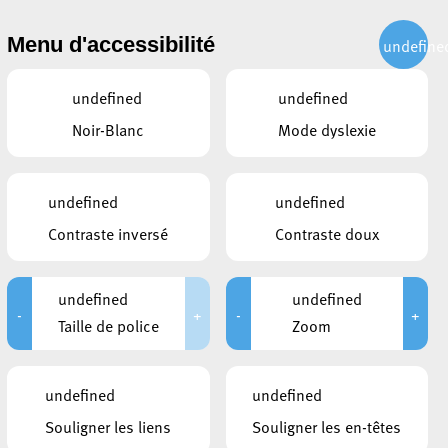
CITOYEN
ACTUALITÉS
PUBLICATIONS
CONTACT
Menu d'accessibilité
undefine
undefined
undefined
Noir-Blanc
Mode dyslexie
undefined
undefined
Contraste inversé
Contraste doux
undefined
undefined
-
+
-
+
Taille de police
Zoom
CE QUI POURRAIT VOUS
undefined
undefined
INTÉRESSER
Souligner les liens
Souligner les en-têtes