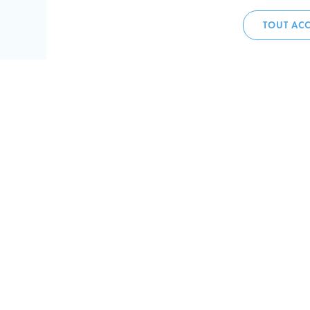
TOUT ACC
Accueil 
+352 275
C
V
Hôtel de 
L-4002 E
Perma
Plan de
Suivez-n